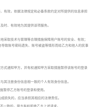
整、有效，依据法律规定和必备条款约定对所提供的信息承担
当及时、有效地为其提供该项服务。
极地采取技术与管理等合理措施保障用户账号的安全、有效；
务导致账号密码遗失、账号被盗等情形而给乙方和他人的民事
理方式通知甲方，并有权通知甲方采取措施暂停该账号的登录
实与其注册身份信息相一致的个人有效身份信息。
施暂停乙方账号的登录和使用。
方造成损失的，应当承担其相应的法律责任。
不一致的，甲方有权拒绝乙方上述请求。